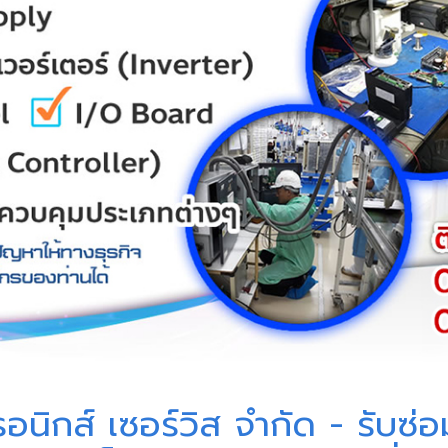
รอนิกส์ เซอร์วิส จำกัด - รับซ่อ