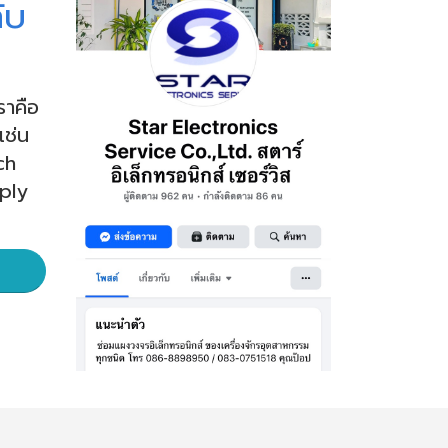
ับ
ราคือ
เช่น
ch
ply