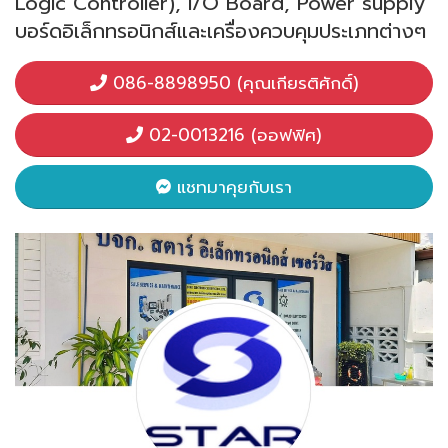
Logic Controller), I/O Board, Power supply
บอร์ดอิเล็กทรอนิกส์และเครื่องควบคุมประเภทต่างๆ
086-8898950 (คุณเกียรติศักดิ์)
02-0013216 (ออฟฟิศ)
แชทมาคุยกับเรา