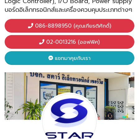
Logic Controller), I/O Board, Power supply
บอร์ดอิเล็กทรอนิกส์และเครื่องควบคุมประเภทต่างๆ
086-8898950 (คุณเกียรติศักดิ์)
02-0013216 (ออฟฟิศ)
แชทมาคุยกับเรา